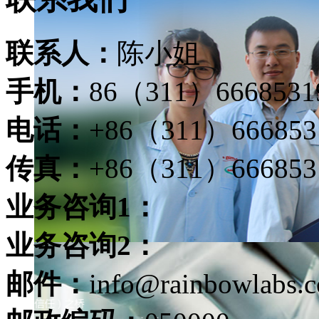
联系人：
陈小姐
手机：
86（311）6668531
电话：
+86（311）6668531
传真：
+86（311）666853
业务咨询1：
业务咨询2：
邮件：
info@rainbowlabs.