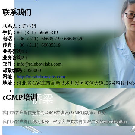
联系我们
联系人：
陈小姐
手机：
86（311）66685319
电话：
+86（311）66685319 / 66685320
传真：
+86（311）66685319
业务咨询1：
业务咨询2：
邮件：
info@rainbowlabs.com
邮政编码：
050000
网址：
http://m.rainbowlabs.com
地址：
河北省石家庄市高新技术开发区黄河大道136号科技中心
cGMP培训
我们为客户提供完善的cGMP培训及cGMP现场审计服务。
我们为客户提供现场服务，根据客户要求提供深层次的建议和培训。