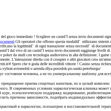
i del gioco immediato ! Scegliere un casinГІ senza invio documenti signif
 documenti
Gli operatori che offrono questa modalitГ utilizzano sistemi al
rificano la legittimitГ di ogni transazione senza necessitГ di documentaz
asinГІ dal vivo di un casinГІ senza invio documenti raggiunge livelli d
rat e poker da studi con tecnologia audiovisiva in alta definizione. I 
mente. L'interazione diretta con il croupier e altri giocatori crea un'at
enti.it/# Spero che ti goda delle incredibili vittorie ! Casino senza richi
k-vybrat-avtomobil-v-arendu-dlya-poezdok-po-sankt-peterburgu/
уг состояния человека, а не по универсальному шаблону для вс
ько прекращение приема спиртных напитков, но и целый компле
ного. В современных условиях наркологическая клиника может пр
й курс, психологическую поддержку, кодирование, реабилитацию
еделить причины зависимости, подобрать индивидуально эффекти
рактикой в наркологии, психиатрии и восстановительной терап