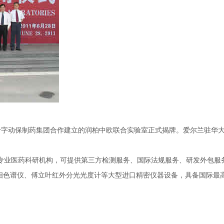
兰十字动保制药集团合作建立的润柏中欧联合实验室正式揭牌。爱尔兰驻华
业医药科研机构，可提供第三方检测服务、国际法规服务、研发外包服务
相色谱仪、傅立叶红外分光光度计等大型进口精密仪器设备，具备国际最