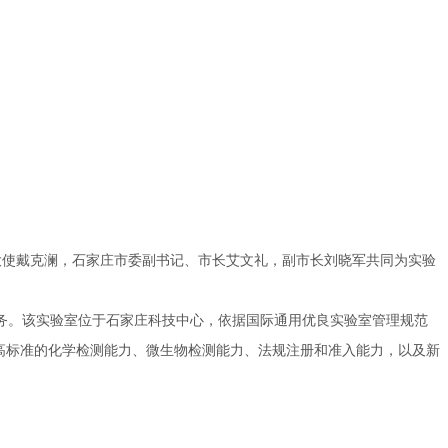
大使戴克澜，石家庄市委副书记、市长艾文礼，副市长刘晓军共同为实验
。该实验室位于石家庄科技中心，依据国际通用优良实验室管理规范
高标准的化学检测能力、微生物检测能力、法规注册和准入能力，以及新