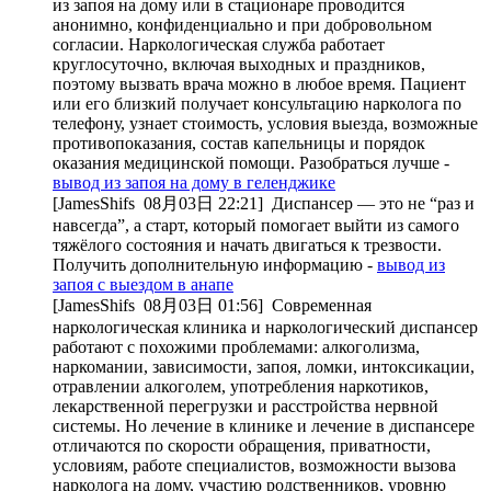
из запоя на дому или в стационаре проводится
анонимно, конфиденциально и при добровольном
согласии. Наркологическая служба работает
круглосуточно, включая выходных и праздников,
поэтому вызвать врача можно в любое время. Пациент
или его близкий получает консультацию нарколога по
телефону, узнает стоимость, условия выезда, возможные
противопоказания, состав капельницы и порядок
оказания медицинской помощи. Разобраться лучше -
вывод из запоя на дому в геленджике
[JamesShifs
08月03日 22:21
]
Диспансер — это не “раз и
навсегда”, а старт, который помогает выйти из самого
тяжёлого состояния и начать двигаться к трезвости.
Получить дополнительную информацию -
вывод из
запоя с выездом в анапе
[JamesShifs
08月03日 01:56
]
Современная
наркологическая клиника и наркологический диспансер
работают с похожими проблемами: алкоголизма,
наркомании, зависимости, запоя, ломки, интоксикации,
отравлении алкоголем, употребления наркотиков,
лекарственной перегрузки и расстройства нервной
системы. Но лечение в клинике и лечение в диспансере
отличаются по скорости обращения, приватности,
условиям, работе специалистов, возможности вызова
нарколога на дому, участию родственников, уровню