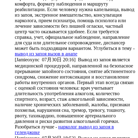
комфорта, формату наблюдения и маршруту
реабилитации. Если человеку нужна капельница, вывод
из запоя, экстренное вмешательство, консультация
нарколога, прием психиатра, помощь психолога или
лечение зависимости без лишней огласки, частный
центр часто оказывается удобнее. Если требуется
справка, учет, официальное наблюдение, направление
для суда или длительное сопровождение, диспансер
может быть подходящим вариантом. Углубиться в тему -
вывод из запоя вызов в анапе
[Jamieoxync
07月30日 20:16
]
Вывод из запоя является
медицинской процедурой, направленной на безопасное
прерывание запойного состояния, снятие абстинентного
синдрома, снижение интоксикации и восстановление
работы внутренних органов. Первый этап всегда связан
с оценкой состояния человека: врач учитывает
длительность употребления алкоголя, количество
спиртного, возраст, стаж алкогольной зависимости,
наличие хронических заболеваний, жалобы, признаки
похмелья, нарушения сна, тремор, тревогу, тошноту,
рвоту, тахикардию, повышенное артериального
давления и риски развития алкогольной горячки.
Разобраться лучше -
нарколог вывод из запоя в
геленджике