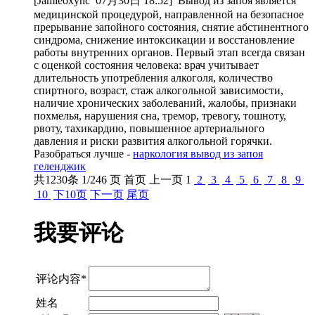
[Jamieoxync
07月30日 18:52
]
Вывод из запоя является
медицинской процедурой, направленной на безопасное
прерывание запойного состояния, снятие абстинентного
синдрома, снижение интоксикации и восстановление
работы внутренних органов. Первый этап всегда связан
с оценкой состояния человека: врач учитывает
длительность употребления алкоголя, количество
спиртного, возраст, стаж алкогольной зависимости,
наличие хронических заболеваний, жалобы, признаки
похмелья, нарушения сна, тремор, тревогу, тошноту,
рвоту, тахикардию, повышенное артериального
давления и риски развития алкогольной горячки.
Разобраться лучше -
наркология вывод из запоя
геленджик
共
1230
条 1/246 页
首页
上一页
1
2
3
4
5
6
7
8
9
10
下10页
下一页
尾页
我要评论
评论内容*
姓名